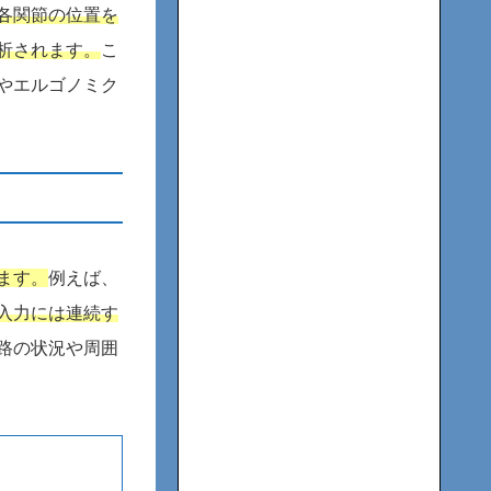
各関節の位置を
析されます。
こ
やエルゴノミク
ます。
例えば、
入力には連続す
路の状況や周囲