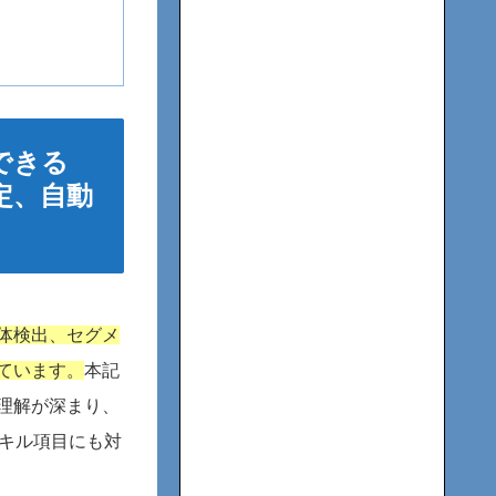
できる
定、自動
体検出、セグメ
ています。
本記
理解が深まり、
スキル項目にも対