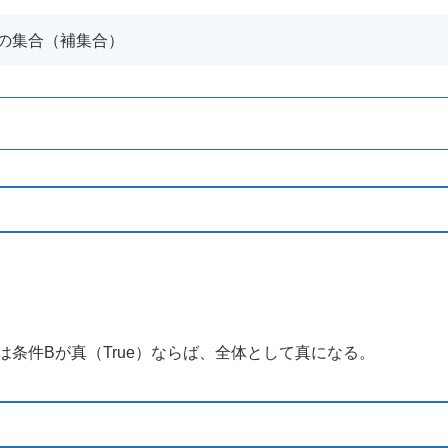
の集合（補集合）
たは条件Bが真（True）ならば、全体として真になる。