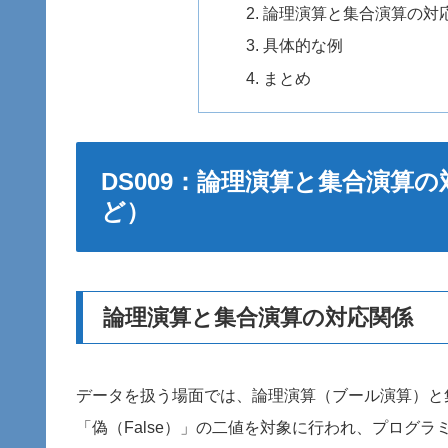
論理演算と集合演算の対
具体的な例
まとめ
DS009：論理演算と集合演算
ど）
論理演算と集合演算の対応関係
データを扱う場面では、論理演算（ブール演算）と集
「偽（False）」の二値を対象に行われ、プログ