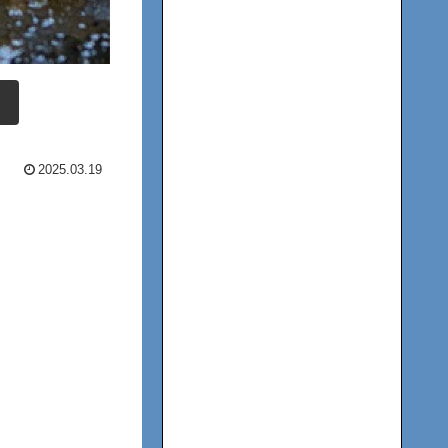
2025.03.19