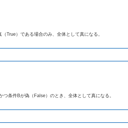
（True）である場合のみ、全体として真になる。
、かつ条件Bが偽（False）のとき、全体として真になる。