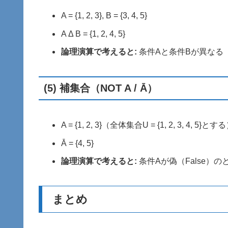
A = {1, 2, 3}, B = {3, 4, 5}
A Δ B = {1, 2, 4, 5}
論理演算で考えると:
条件Aと条件Bが異なる
(5) 補集合（NOT A / Ā）
A = {1, 2, 3}（全体集合U = {1, 2, 3, 4, 5}とす
Ā = {4, 5}
論理演算で考えると:
条件Aが偽（False）
まとめ