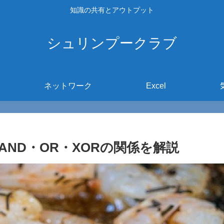
知識の共有とアウトプット
シュリンプークラブ
ネットワーク
Excel
ND・OR・XORの関係を解説