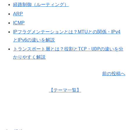
経路制御（ルーティング）
ARP
ICMP
IPフラグメンテーションとは？MTUとの関係・IPv4
とIPv6の違いを解説
トランスポート層とは？役割とTCP・UDPの違いを分
かりやすく解説
前の投稿へ
【テーマ一覧】