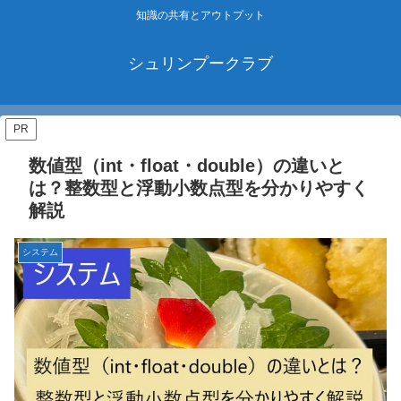
知識の共有とアウトプット
シュリンプークラブ
PR
数値型（int・float・double）の違いと
は？整数型と浮動小数点型を分かりやすく
解説
システム