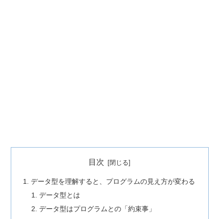
目次
データ型を理解すると、プログラムの見え方が変わる
データ型とは
データ型はプログラムとの「約束事」