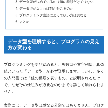
データ型が決めているのは値の種類だけではない
データ型がなければ何が起こるのか
プログラミング言語によって扱い方は異なる
まとめ
データ型を理解すると、プログラムの見え
方が変わる
プログラミングを学び始めると、整数型や文字列型、真偽
値といった「データ型」が必ず登場します。しかし、多く
の入門書では「値の種類を表すもの」と説明されるだけ
で、なぜその仕組みが必要なのかまでは詳しく触れられま
せん。
実際には、データ型は単なる分類ではありません。プログ