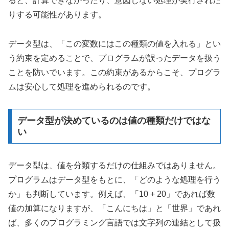
ると、計算できなかったり、意図しない処理が実行された
りする可能性があります。
データ型は、「この変数にはこの種類の値を入れる」とい
う約束を定めることで、プログラムが誤ったデータを扱う
ことを防いでいます。この約束があるからこそ、プログラ
ムは安心して処理を進められるのです。
データ型が決めているのは値の種類だけではな
い
データ型は、値を分類するだけの仕組みではありません。
プログラムはデータ型をもとに、「どのような処理を行う
か」も判断しています。例えば、「10 + 20」であれば数
値の加算になりますが、「こんにちは」と「世界」であれ
ば、多くのプログラミング言語では文字列の連結として扱