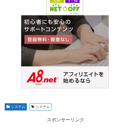
システム
システム
スポンサーリンク