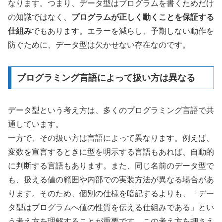
なります。つまり、データ型はプログラムを書くためだけ
の知識ではなく、
プログラムが正しく動くことを保証する
仕組み
でもあります。エラーを減らし、予期しない動作を
防ぐために、データ型は欠かせない存在なのです。
プログラミング言語によって扱い方は異なる
データ型という考え方は、多くのプログラミング言語で共
通しています。
一方で、その扱い方は言語によって異なります。例えば、
変数を宣言するときに型を明示する言語もあれば、自動的
に判断する言語もあります。また、同じ名前のデータ型で
も、扱える値の範囲や内部での実装方法が異なる場合があ
ります。そのため、個別の仕様を暗記するよりも、「デー
タ型はプログラムへ値の性質を伝える仕組みである」とい
う考え方を理解することが重要です。この考え方を押さえ