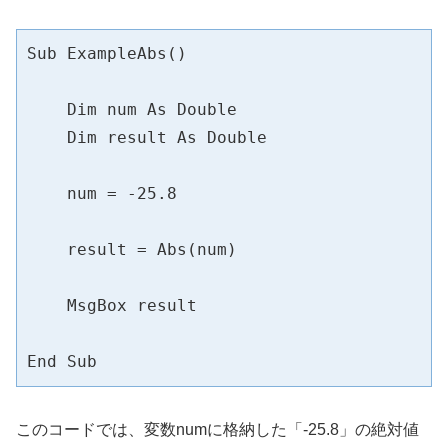
Sub ExampleAbs()

    Dim num As Double

    Dim result As Double

    num = -25.8

    result = Abs(num)

    MsgBox result

End Sub
このコードでは、変数numに格納した「-25.8」の絶対値