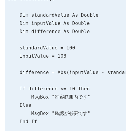
    Dim standardValue As Double

    Dim inputValue As Double

    Dim difference As Double

    standardValue = 100

    inputValue = 108

    difference = Abs(inputValue - standard
    If difference <= 10 Then

        MsgBox "許容範囲内です"

    Else

        MsgBox "確認が必要です"

    End If
