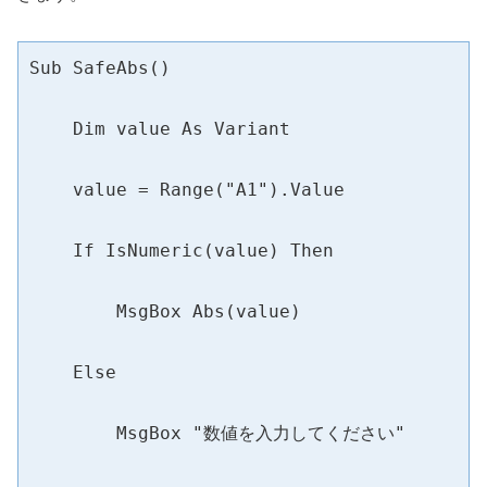
Sub SafeAbs()

    Dim value As Variant

    value = Range("A1").Value

    If IsNumeric(value) Then

        MsgBox Abs(value)

    Else

        MsgBox "数値を入力してください"
